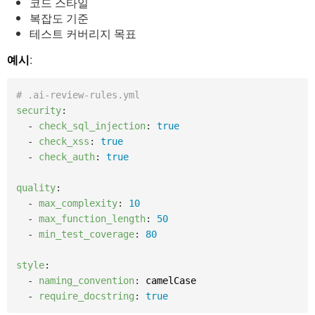
코드 스타일
복잡도 기준
테스트 커버리지 목표
예시
:
# .ai-review-rules.yml
security
:
-
check_sql_injection
:
true
-
check_xss
:
true
-
check_auth
:
true
quality
:
-
max_complexity
:
10
-
max_function_length
:
50
-
min_test_coverage
:
80
style
:
-
naming_convention
:
 camelCase

-
require_docstring
:
true