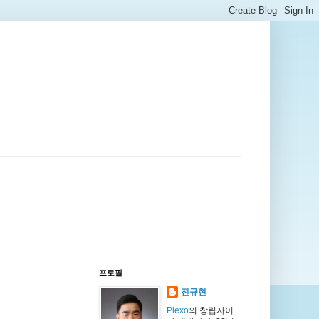
프로필
전규현
Plexo
의 창립자이