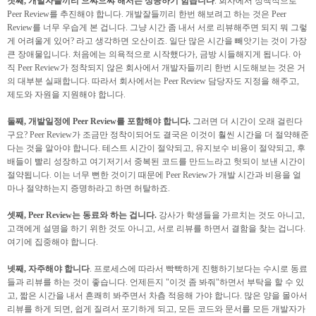
첫째, 개발자들끼리 으쌰으쌰 해서는 성공하기 힘듭니다
. 회사에서 정책적으로
Peer Review를 추진해야 합니다. 개발잘들끼리 한번 해보려고 하는 것은 Peer
Review를 너무 우습게 본 겁니다. 그냥 시간 좀 내서 서로 리뷰해주면 되지 뭐 그렇
게 어려울게 있어? 라고 생각하면 오산이죠. 일단 많은 시간을 빼앗기는 것이 가장
큰 장애물입니다. 처음에는 의욕적으로 시작했다가, 금방 시들해지게 됩니다. 아
직 Peer Review가 정착되지 않은 회사에서 개발자들끼리 한번 시도해보는 것은 거
의 대부분 실패합니다. 따라서 회사에서는 Peer Review 담당자도 지정을 해주고,
제도와 자원을 지원해야 합니다.
둘째, 개발일정에 Peer Review를 포함해야 합니다.
그러면 더 시간이 오래 걸린다
구요? Peer Review가 조금만 정착이되어도 결국은 이것이 훨씬 시간을 더 절약해준
다는 것을 알아야 합니다. 테스트 시간이 절약되고, 유지보수 비용이 절약되고, 후
배들이 빨리 성장하고 여기저기서 중복된 코드를 만드느라고 헛되이 보낸 시간이
절약됩니다. 이는 너무 뻔한 것이기 때문에 Peer Review가 개발 시간과 비용을 얼
마나 절약하는지 증명하라고 하면 허탈하죠.
셋째, Peer Review는 동료와 하는 겁니다.
강사가 학생들을 가르치는 것도 아니고,
고객에게 설명을 하기 위한 것도 아니고, 서로 리뷰를 하면서 결함을 찾는 겁니다.
여기에 집중해야 합니다.
넷째, 자주해야 합니다
. 프로세스에 따라서 빡빡하게 진행하기보다는 수시로 동료
들과 리뷰를 하는 것이 좋습니다. 언제든지 "이것 좀 봐줘"하면서 부탁을 할 수 있
고, 짧은 시간을 내서 흔쾌히 봐주면서 차츰 적응해 가야 합니다. 많은 양을 몰아서
리뷰를 하게 되면, 쉽게 질려서 포기하게 되고, 모든 코드와 문서를 모든 개발자가