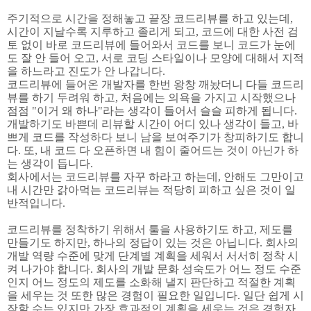
주기적으로 시간을 정해놓고 끝장 코드리뷰를 하고 있는데,
시간이 지날수록 지루하고 졸리게 되고, 코드에 대한 사전 검
토 없이 바로 코드리뷰에 들어와서 코드를 보니 코드가 눈에
도 잘 안 들어 오고, 서로 코딩 스타일이나 모양에 대해서 지적
을 하느라고 진도가 안 나갑니다.
코드리뷰에 들어온 개발자를 한번 왕창 깨놨더니 다들 코드리
뷰를 하기 두려워 하고, 처음에는 의욕을 가지고 시작했으나
점점 "이거 왜 하나"라는 생각이 들어서 슬슬 피하게 됩니다.
개발하기도 바쁜데 리뷰할 시간이 어디 있나 생각이 들고, 바
쁘게 코드를 작성하다 보니 남을 보여주기가 창피하기도 합니
다. 또, 내 코드 다 오픈하면 내 힘이 줄어드는 것이 아닌가 하
는 생각이 듭니다.
회사에서는 코드리뷰를 자꾸 하라고 하는데, 안해도 그만이고
내 시간만 갉아먹는 코드리뷰는 적당히 피하고 싶은 것이 일
반적입니다.
코드리뷰를 정착하기 위해서 툴을 사용하기도 하고, 제도를
만들기도 하지만, 하나의 정답이 있는 것은 아닙니다. 회사의
개발 역량 수준에 맞게 단계별 계획을 세워서 서서히 정착 시
켜 나가야 합니다. 회사의 개발 문화 성숙도가 어느 정도 수준
인지 어느 정도의 제도를 소화해 낼지 판단하고 적절한 계획
을 세우는 것 또한 많은 경험이 필요한 일입니다. 일단 쉽게 시
작할 수는 있지만 가장 효과적인 계획을 세우는 것은 경험자