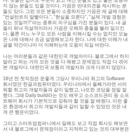
다. 댓글은 없어도 꾸준히 읽고 계신 분들도 있고 물론 호응하
지 않는 분들도 있을 것이다. 가끔은 반대의견을 제시하는 분
들도 있다. 그런 모든 분들이 소중하지만 가끔은 제 글에 대해
"컨설턴트의 말빨이다.", "현실을 모른다", "실제 개발 경험은
있는 것일까?"라는 종류의 의구심을 가진 분들이 있다. 내 글
들이 워낙 직설적이라서 가끔은 오해와 충돌을 불러 일으킨
다. 물론 어느 누구도 모든 사람을 이해시킬 수는 없지만 오늘
은 나에 대해서 조금 설명해보고자 한다. 나에 대한 이해가 내
글을 약간이나마 더 이해하는데 도움이 되길 바란다.
나는 여러분들과 같은 대한민국 개발자이다. 블로그에서 하지
말라고 하는 거의 모든 것을 다 해봤고 문제점도 직접 다 겪어
본 개발자다. 대한민국 보통의 개발자와 크게 다르지 않았다.
18년 전 첫직장은 운좋게 그당시 우리나라 최고의 Software
회사였던 한글과컴퓨터였다. 우리나라에서 둘째가라면 서러
워할 최고의 개발자들과 같이 일했고, 나또한 코딩을 정말 잘
했다. 그때 Daily build라는 것도 배우고 소스코드관리 등 소프
트웨어 회사가 기본적으로 갖춰야 할 것을 잘 배웠다. 이런 좋
은 환경에서 최고의 개발자들과 같이 일할 수 있었던 것은 내
게 큰 행운이었다.
그리고 스타트업컴퍼니에서 일해도 보고 직접 회사도 해보면
서 내 블로그에서 문제점이라고 지적하고 있는 것의 대부분은