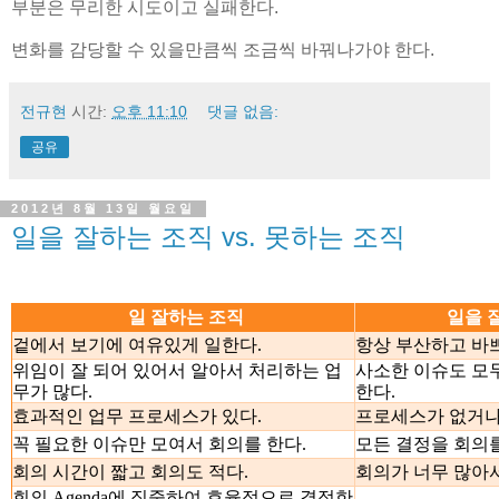
부분은 무리한 시도이고 실패한다.
변화를 감당할 수 있을만큼씩 조금씩 바꿔나가야 한다.
전규현
시간:
오후 11:10
댓글 없음:
공유
2012년 8월 13일 월요일
일을 잘하는 조직 vs. 못하는 조직
일 잘하는 조직
일을 
겉에서 보기에 여유있게 일한다.
항상 부산하고 바
위임이 잘 되어 있어서 알아서 처리하는 업
사소한 이슈도 모
무가 많다.
한다.
효과적인 업무 프로세스가 있다.
프로세스가 없거나
꼭 필요한 이슈만 모여서 회의를 한다.
모든 결정을 회의를
회의 시간이 짧고 회의도 적다.
회의가 너무 많아서
회의 Agenda에 집중하여 효율적으로 결정한