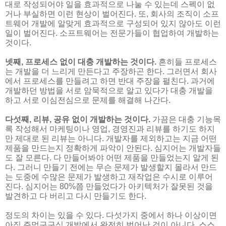
대로 작성되어야 일을 효과적으로 나눌 수 있는데 스펙이 없
거나 부실하면 이런 현상이 벌어진다. 또, 회사의 조직이 소프
트웨어 개발에 알맞게 효과적으로 구성되어 있지 않아도 이런
일이 벌어진다. 소프트웨어는 전문가들이 협업하여 개발하는
것이다.
넷째, 프로세스 없이 대충 개발하는 것이다.
흔히들 프로세스
는 개발을 더 느리게 만든다고 주장하곤 한다. 그러면서 회사
에서 프로세스를 만들려고 하면 반대 주장을 펼친다. 과거에
개발하던 방법을 서로 암묵적으로 알고 있다가 대충 개발을
하고 서로 이심전심으로 문제를 해결해 나간다.
다섯째, 리뷰, 공유 없이 개발하는 것이다.
가끔은 대충 기능목
록 작성해서 마케팅이나 영업, 경영진과 리뷰를 하기도 하지
만 제대로 된 리뷰는 아니다. 개발자를 제외하고는 지금 어떤
제품을 만드는지 정확하게 파악이 안된다. 심지어는 개발자들
도 잘 모른다. 다 만들어봐야 어떤 제품을 만들었는지 알게 된
다. 그러니 만들기 전에는 무슨 문제가 발생할지 몰라서 만드
는 도중에 수많은 문제가 발생하고 재작업은 수시로 이루어
진다. 심지어는 80%쯤 만들었다가 아키텍처가 잘못된 것을
발견하고 다 버리고 다시 만들기도 한다.
정도의 차이는 있을 수 있다. 다섯가지 중에서 하나 이상이면
아직 주먹구구식 개발에서 완전히 벗어난 것이 아니다. 스스