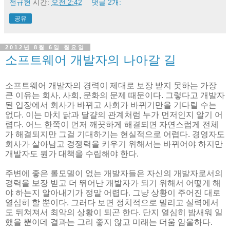
전규현
시간:
오전 2:42
댓글 2개:
공유
2012년 8월 6일 월요일
소프트웨어 개발자의 나아갈 길
소프트웨어 개발자의 경력이 제대로 보장 받지 못하는 가장
큰 이유는 회사, 사회, 문화의 문제 때문이다. 그렇다고 개발자
된 입장에서 회사가 바뀌고 사회가 바뀌기만을 기다릴 수는
없다. 이는 마치 닭과 달걀의 관계처럼 누가 먼저인지 알기 어
렵다. 어느 한쪽이 먼저 깨끗하게 해결되면 자연스럽게 전체
가 해결되지만 그걸 기대하기는 현실적으로 어렵다. 경영자도
회사가 살아남고 경쟁력을 키우기 위해서는 바뀌어야 하지만
개발자도 뭔가 대책을 수립해야 한다.
주변에 좋은 롤모델이 없는 개발자들은 자신의 개발자로서의
경력을 보장 받고 더 뛰어난 개발자가 되기 위해서 어떻게 해
야 하는지 알아내기가 정말 어렵다. 그냥 상황이 주어진 대로
열심히 할 뿐이다. 그러다 보면 정치적으로 밀리고 실력에서
도 뒤쳐져서 최악의 상황이 되곤 한다. 단지 열심히 밤새워 일
했을 뿐이데 결과는 그리 좋지 않고 미래는 더움 암울하다.