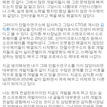
해본 것 같다. 그래서 많은 개발자들이 왜 그런 문제점에 빠져
드는지 정말 잘 알고 있다. 그당시도 나름대로 기반시스템이
나 스펙, 설계 등에 노력을 했지만 항상 풀리지 않은 수수께끼
와 같았다. 인터넷을 뒤지고 책을 봐도 해결되지 않았다.
그러다가 안철수연구소에 입사하고 그당시 CTO로 계시던
김
익환
부사장님을 만나면서 나의 개발자로서의 인생이 바뀌었
다고 볼 수 있다. 김익환 부사장님은 미국 스탠포드에서 소프
트웨어를 공부하고 20년간 GE, 선마이크로시스템즈 등에서
소프트웨어를 개발하셨다. 그래서 오랫동안 해결되지 않았던
수수께끼들이 해결되기 시작했다. 안철수연구소의 동료 개발
자들과 같이 실리콘밸리의 개발문화도 배우고, 스펙/설계 작
성하는 방법도 배우고 개발 프로세스도 제대로 배워 나갔다.
지금 생각해보면 내가 그때 안철수연구소를 가지 않았더라면
대부분의 개발자들과 같이 지금도 수많은 문제를 안고 비효율
적으로 힘들게 개발을 하고 있을 것이다. 지금도 김익환 사장
님(현재)과 10년째 같이 일하면서 계속 배우고 어제와 또 다른
내가 되어가고 있다.
나는 현재 컨설턴트이지만 지금도 개발을 계속 하고 있는 실
전 소프트웨어 개발자이다. 내 글들의 대부분은 나의 개발과
컨설팅 경험에서 나오는 것이고 또 상당분분은 김익환사장님
의 말씀에서 영감을 얻어서 작성한다. 그냥 말만 앞세운 공허