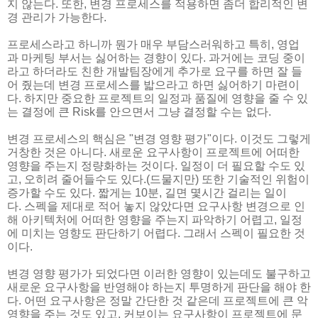
지 않는다. 또한, 변경 프로세스를 적용하면 좀더 합리적인 변
경 관리가 가능한다.
프로세스라고 하니까 뭔가 매우 부담스러워하고 특히, 영업
과 마케팅 부서는 싫어하는 경향이 있다. 과거에는 코딩 중이
라고 하더라도 친한 개발팀장에게 추가로 요구를 하면 잘 들
어 줬는데 변경 프로세스를 밟으라고 하면 싫어하기 마련이
다. 하지만 중요한 프로젝트의 일정과 품질에 영향을 줄 수 있
는 결정에 큰 Risk를 안으면서 그냥 결정할 수는 없다.
변경 프로세스의 핵심은 "변경 영향 평가"이다. 이것도 그렇게
거창한 것은 아니다. 새로운 요구사항이 프로젝트에 어떠한
영향을 주는지 정량화하는 것이다. 일정이 더 필요할 수도 있
고, 오히려 줄어들수도 있다.(드물지만) 또한 기술적인 위험이
증가할 수도 있다. 짧게는 10분, 길면 몇시간 걸리는 일이
다. 스펙을 제대로 적어 놓지 않았다면 요구사항 변경으로 인
해 아키텍처에 어떠한 영향을 주는지 파악하기 어렵고, 일정
에 미치는 영향도 판단하기 어렵다. 그래서 스펙이 필요한 것
이다.
변경 영향 평가가 되었다면 이러한 영향이 있는데도 불구하고
새로운 요구사항을 반영해야 하는지 투명하게 판단을 해야 한
다. 어떤 요구사항은 정말 간단한 것 같은데 프로젝트에 큰 악
영향을 주는 것도 있고, 커보이는 요구사항이 프로젝트에 문