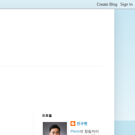
프로필
전규현
Plexo
의 창립자이