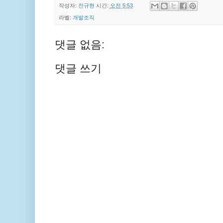
작성자:
전규현
시간:
오전 5:53
라벨:
개발조직
댓글 없음:
댓글 쓰기