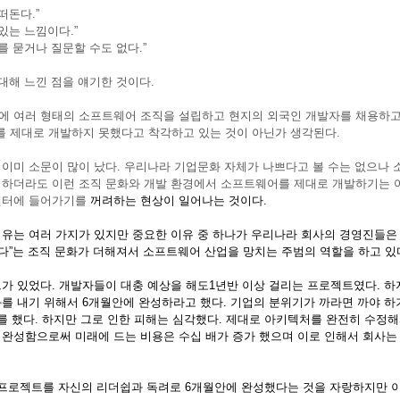
 떠돈다
.”
 있는 느낌이다
.
”
를 묻거나 질문할 수도 없다
.
”
대해 느낀 점을 얘기한 것이다
.
에 여러 형태의 소프트웨어 조직을 설립하고 현지의 외국인 개발자를 채용하고
 제대로 개발하지 못했다고 착각하고 있는 것이 아닌가 생각된다
.
이미 소문이 많이 났다
.
우리나라 기업문화 자체가 나쁘다고 볼 수는 없으나 
하더라도 이런 조직 문화와 개발 환경에서 소프트웨어를 제대로 개발하기는 
센터에 들어가기를
꺼려하는 현상이 일어나는 것이다
.
이유는 여러 가지가 있지만 중요한 이유 중 하나가 우리나라 회사의 경영진들은
다
”
는 조직 문화가 더해져서 소프트웨어 산업을 망치는 주범의 역할을 하고 있
트가 있었다
.
개발자들이 대충 예상을 해도
1
년반 이상 걸리는 프로젝트였다
.
하
과를 내기 위해서
6
개월안에 완성하라고 했다
.
기업의 분위기가 까라면 까야 하
를 했다
.
하지만 그로 인한 피해는 심각했다
.
제대로 아키텍처를 완전히 수정해
 완성함으로써 미래에 드는 비용은 수십 배가 증가 했으며 이로 인해서 회사는
 프로젝트를 자신의 리더쉽과 독려로
6
개월안에 완성했다는 것을 자랑하지만 이