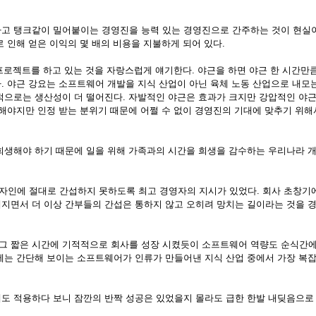
하고 탱크같이 밀어붙이는 경영진을 능력 있는 경영진으로 간주하는 것이 현실
 인해 얻은 이익의 몇 배의 비용을 지불하게 되어 있다
.
프로젝트를 하고 있는 것을 자랑스럽게 얘기한다
.
야근을 하면 야근 한 시간만
다
.
야근 강요는 소프트웨어 개발을 지식 산업이 아닌 육체 노동 산업으로 내모
적으로는 생산성이 더 떨어진다
.
자발적인 야근은 효과가 크지만 강압적인 야
해야지만 인정 받는 분위기 때문에 어쩔 수 없이 경영진의 기대에 맞추기 위해
희생해야 하기 때문에 일을 위해 가족과의 시간을 희생을 감수하는 우리나라 
자인에 절대로 간섭하지 못하도록 최고 경영자의 지시가 있었다
.
회사 초창기
지면서 더 이상 간부들의 간섭은 통하지 않고 오히려 망치는 길이라는 것을 
그 짧은 시간에 기적적으로 회사를 성장 시켰듯이 소프트웨어 역량도 순식간에
에는 간단해 보이는 소프트웨어가 인류가 만들어낸 지식 산업 중에서 가장 복
도 적용하다 보니 잠깐의 반짝 성공은 있었을지 몰라도 급한 한발 내딪음으로