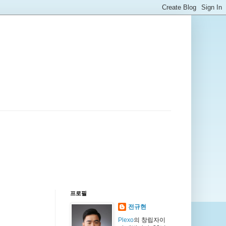
프로필
전규현
Plexo
의 창립자이