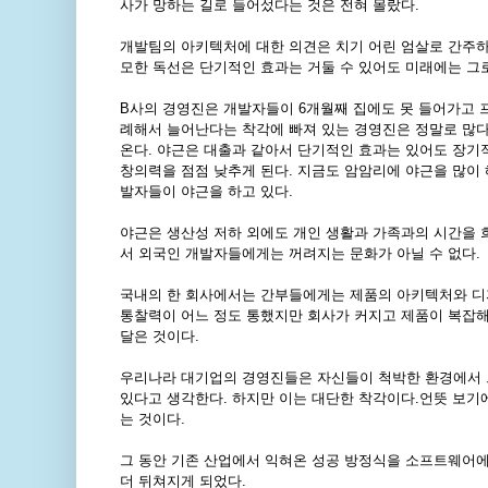
사가 망하는 길로 들어섰다는 것은 전혀 몰랐다
.
개발팀의 아키텍처에 대한 의견은 치기 어린 엄살로 간주
모한 독선은 단기적인 효과는 거둘 수 있어도 미래에는 그로
B
사의 경영진은 개발자들이
6
개월째 집에도 못 들어가고 
례해서 늘어난다는 착각에 빠져 있는 경영진은 정말로 많
온다
.
야근은 대출과 같아서 단기적인 효과는 있어도 장기
창의력을 점점 낮추게 된다
.
지금도 암암리에 야근을 많이 
발자들이 야근을 하고 있다
.
야근은 생산성 저하 외에도 개인 생활과 가족과의 시간을 
서 외국인 개발자들에게는 꺼려지는 문화가 아닐 수 없다
.
국내의 한 회사에서는 간부들에게는 제품의 아키텍처와 디
통찰력이 어느 정도 통했지만 회사가 커지고 제품이 복잡해
달은 것이다
.
우리나라 대기업의 경영진들은 자신들이 척박한 환경에서 
있다고 생각한다
.
하지만 이는 대단한 착각이다
.
언뜻 보기
는 것이다
.
그 동안 기존 산업에서 익혀온 성공 방정식을 소프트웨어에
더 뒤쳐지게 되었다
.