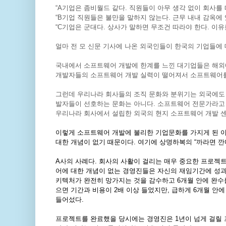
“
A
기업은 좀비월드 같다
.
직원들이 아무 생각 없이 회사를
“
B
기업 직원들은 불만을 말하지 않는다
.
근무 내내 감옥에
“
C
기업은 군대다
.
상사가 말하면 무조건 따라야 한다
.
이유
얼마 전 모 신문 기사에 나온 외국인들이 한국의 기업들에 
국내에서 소프트웨어 개발에 한계를 느낀 대기업들은 해외
개발자들의 소프트웨어 개발 실력이 떨어져서 소프트웨어를
그런데 우리나라 회사들의 조직 문화와 분위기는 외국에도 
발자들이 선호하는 문화는 아니다
.
소프트웨어 전문가라고 
우리나라 회사에서 설립한 외국의 현지 소프트웨어 개발 
이렇게 소프트웨어 개발에 불리한 기업문화를 가지게 된 
대한 개념이 없기 때문이다
.
여기에 상명하복의
“
까라면 깐
A
사의 사례다
.
회사의 사활이 걸리는 매우 중요한 프로젝
어에 대한 개념이 없는 경영진들은 자신의 재임기간에 성
키텍처가 완전히 망가지는 것을 감수하고
6
개월 안에 완수
으면 기간과 비용이
2
배 이상 들었지만
,
급하게
6
개월 안에
들어섰다
.
프로젝트를 완료했을 당시에는 경영진은
1
년이 넘게 걸릴