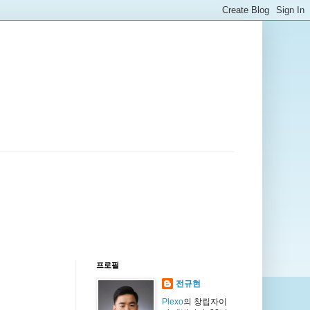
프로필
전규현
Plexo
의 창립자이