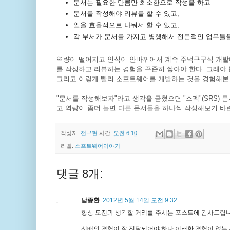
문서는 필요한 만큼만 최소한으로 작성을 하고
문서를 작성해야 리뷰를 할 수 있고,
일을 효율적으로 나눠서 할 수 있고,
각 부서가 문서를 가지고 병행해서 전문적인 업무들을
역량이 떨어지고 인식이 안바뀌어서 계속 주먹구구식 개발
를 작성하고 리뷰하는 경험을 꾸준히 쌓아야 한다. 그래야
그리고 이렇게 빨리 소프트웨어를 개발하는 것을 경험해본
"문서를 작성해보자"라고 생각을 굳혔으면 "스펙"(SRS) 
고 역량이 좀더 늘면 다른 문서들을 하나씩 작성해보기 바
작성자:
전규현
시간:
오전 6:10
라벨:
소프트웨어이야기
댓글 8개:
남종환
2012년 5월 14일 오전 9:32
항상 도전과 생각할 거리를 주시는 포스트에 감사드립니
선배의 경험이 잘 전달되어야 하나 이러한 경험이 없는