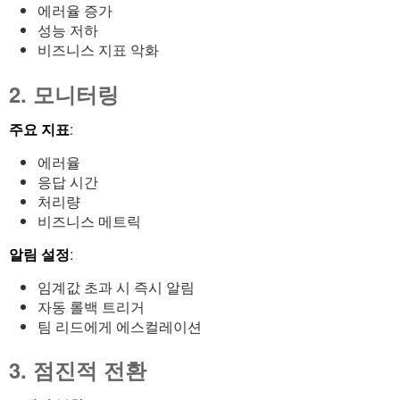
에러율 증가
성능 저하
비즈니스 지표 악화
2. 모니터링
주요 지표
:
에러율
응답 시간
처리량
비즈니스 메트릭
알림 설정
:
임계값 초과 시 즉시 알림
자동 롤백 트리거
팀 리드에게 에스컬레이션
3. 점진적 전환