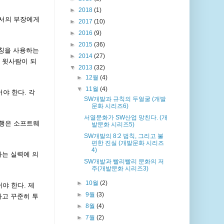
►
2018
(1)
부서의 부장에게
►
2017
(10)
►
2016
(9)
►
2015
(36)
존칭을 사용하는
►
2014
(27)
 윗사람이 되
▼
2013
(32)
►
12월
(4)
▼
11월
(4)
야 한다. 각
SW개발과 규칙의 두얼굴 (개발
문화 시리즈6)
서열문화가 SW산업 망친다. (개
진행은 소프트웨
발문화 시리즈5)
SW개발의 8:2 법칙, 그리고 불
편한 진실 (개발문화 시리즈
4)
다는 실력에 의
SW개발과 빨리빨리 문화의 저
주(개발문화 시리즈3)
►
10월
(2)
야 한다. 제
►
9월
(3)
하고 꾸준히 투
►
8월
(4)
►
7월
(2)