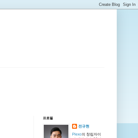
프로필
전규현
Plexo
의 창립자이