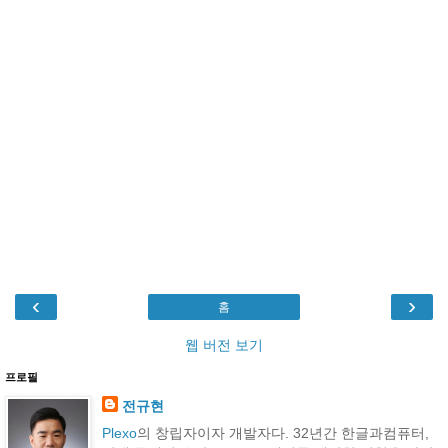
‹
›
홈
웹 버전 보기
프로필
전규현
Plexo
의 창립자이자 개발자다. 32년간 한글과컴퓨터,