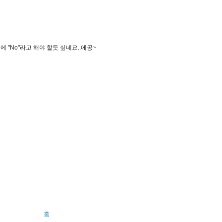
"No"라고 해야 할듯 싶네요..에공~
홈