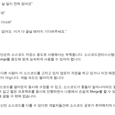
돌
날
일이
전혀
없어요
"
줄게
"
기다려
"
수
없어요
.
이거
다
끝날
때까지
기다려주세요
."
단순히
소스코드
저장소
용도로
사용해서는
부족합니다
.
소스코드관리시스템
erge
를
용도에
맞게
능숙하게
사용할
수
있어야
합니다
.
다른
사람이
이
소스코드를
고치고
있지
않은지
걱정을
하고
있거나
이것
때
것이
아닙니다
.
개발
속도도
떨어지게
됩니다
.
스코드를
얼마든지
동시에
수정할
수
있고
,
소스코드가
충돌이
일어나더라도
로
길고
짧은
프로젝트를
동시에
진행하면서
나중에서
손쉽게
Merge
를
할
수
래
걸릴
수
밖에
없습니다
.
자신만
소스코드를
다룰
수
있다면
개발자들간에
소스코드
공유가
취약해지며