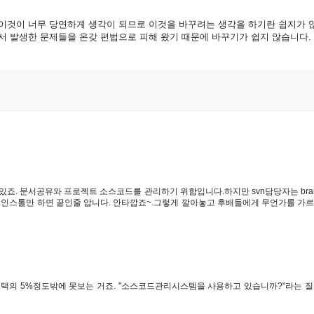
이것이
너무
당연하게
생각이
되므로
이것을
바꾸려는
생각을
하기란
쉽지가
서
발생한
문제들을
온갖
편법으로
피해
왔기
때문에
바꾸기가
쉽지
않습니다
.
있죠. 문서공유와 프로젝트 소스코드를 관리하기 위함입니다.하지만 svn담당자는 branc
주고 인스톨만 하면 끝인줄 압니다. 안타깝죠~.그렇게 깔아놓고 후배들에게 무언가를 가
혜택의 5%정도밖에 못보는 거죠. "소스코드관리시스템을 사용하고 있습니까?"라는 질문