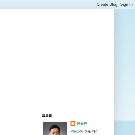
프로필
전규현
Plexo
의 창립자이