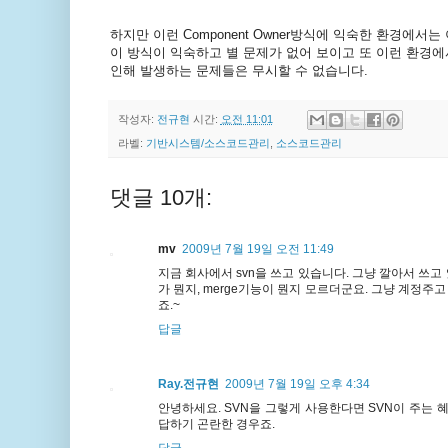
하지만
이런
Component Owner
방식에
익숙한
환경에서는
이
방식이
익숙하고
별
문제가
없어
보이고
또
이런
환경에
인해
발생하는
문제들은
무시할
수
없습니다
.
작성자:
전규현
시간:
오전 11:01
라벨:
기반시스템/소스코드관리
,
소스코드관리
댓글 10개:
mv
2009년 7월 19일 오전 11:49
지금 회사에서 svn을 쓰고 있습니다. 그냥 깔아서 쓰고 
가 뭔지, merge기능이 뭔지 모르더군요. 그냥 계정
죠.~
답글
Ray.전규현
2009년 7월 19일 오후 4:34
안녕하세요. SVN을 그렇게 사용한다면 SVN이 주는 
답하기 곤란한 경우죠.