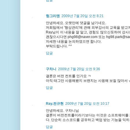
답글
헝그리맨
2009년 7월 20일 오전 8:21
안녕하세요. 오랫만에 댓글을 남기네요.
저희팀에서 '형상관리'에 관해 외부강사의 교육을 받고
Ray님이 이 내용을 잘 알고, 경험도 많으신듯하여 강사
괜찮으시다면
phg98@naver.com
또는
hg98.park@sa
자세한 내용을 논의하였으면 합니다.
부탁드립니다. ^^
답글
구차니
2009년 7월 20일 오전 9:36
결론은 버전 컨트롤 인가요 ㅋ
아직 태그만 사용해봤지 브랜치는 사용해 보질 않아서 ㅠ
답글
Ray.전규현
2009년 7월 20일 오전 10:17
안녕하세요. 구차니님
결론이 버전컨트롤이라기보다는 이것은 소프트웨어를 개
다. 단순히 소스코드를 공유하고 백업 받는 기능을 익히
답글