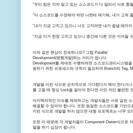
"
우리
팀은
각자
맡고
있는
소스코드가
다
달라서
서로
충
"
이
소스코드를
수정해야
하면
나한테
얘기해
,
내가
고쳐
"
내가
지금
고치고
있으니
너도
고치려면
내가
끝낼
때까지
"
지금
이거
한창
고치고
있으니
중간에
다른
것은
끼어들
이와
같은
현상이
친숙하나요
?
그럼
Parallel
Development(병행개발)
와는
거리가
멉니다
.
Development
를
제대로
수행하려면
소스코드관리시스템을
용하기
위한
프로세스와
규칙이
필요하며
Branch
와
Tag, M
개발을
이런
식으로
순차적으로
기다렸다가
해야
한다거나
를
고칠
때
항상
Lock
을
걸어야
한다면
이만
저만
불편한
아키텍처적인
이슈를
제외하고는
개발자들은
서로
같은
소
해결할
수
있어야
합니다
.
또한
동일한
소스코드를
기반으
이런
식으로
개발을
하지
않으면
대형
프로젝트는
너무
오
또한
이
때문에
각
개발자들이
Component Owner
식으로
발을
하기
십상이
됩니다
.