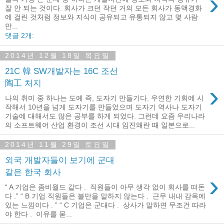
›
잘 안 되는 것이다. 회사가 크던 작던 거의 모든 회사가 동맥경화
에 걸린 것처럼 정보와 지식이 공유되고 유통되지 않고 몇 사람
만...
댓글 2개:
2014년 12월 18일 목요일
21C 韓 SW개발자는 16C 조선
陶工 처지
›
나의 취미 중 하나는 도예 즉, 도자기 만들기다. 우연한 기회에 시
작해서 10년을 넘게 도자기를 만들었으며 도자기 역사나 도자기
기술에 대해서도 많은 공부를 하게 되었다. 그런데 요즘 우리나라
의 소프트웨어 산업 환경이 조선 시대 임진왜란 때 일본으로...
2014년 11월 29일 토요일
외국 개발자들이 보기에 군대
같은 한국 회사
›
“ A 기업은 좀비월드 같다 . 직원들이 아무 생각 없이 회사를 떠돈
다 .” “ B 기업 직원들은 불만을 말하지 않는다 . 근무 내내 감옥에
있는 느낌이다 . ” “ C 기업은 군대다 . 상사가 말하면 무조건 따라
야 한다 . 이유를 묻...