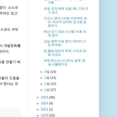
구축
렵다. 소스코
비용 초과 예측 모델: ML 기반 조
기 경고
 우려도 있고
카오스 엔지니어링 프로젝트 관
리: 의도적 장애로 견고함 검
증하기
소스코드 커밋
예산 조기 경보 시스템: 비용 초
과 방지
성능 병목 지점 찾기: 데이터 기
반 최적화
춰서 개발문화를
팀 웰빙 메트릭 추적: 수치로 본
적이다.
팀 건강도
부하 테스트 시나리오 설계: 현
칙을 만들기 때
실 시뮬레이션
►
4월
(14)
자들의 도움을
►
3월
(13)
야 한다는 것
►
2월
(12)
►
1월
(27)
►
2025
(46)
►
2024
(4)
►
2021
(1)
►
2020
(15)