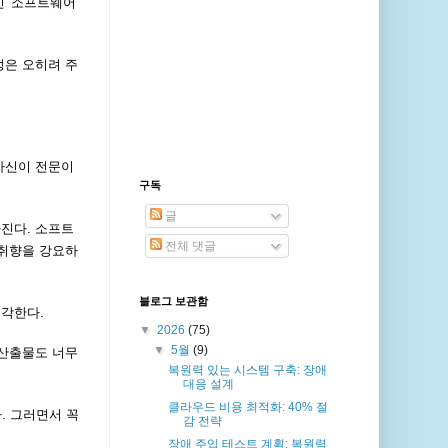
인 '소프트웨어
성은 오히려 주
자신이 전문이
구독
.
글
진다. 소프트
전체 댓글
 취향을 강요하
블로그 보관함
생각한다.
▼
2026
(75)
▼
5월
(9)
 산출물도 너무
복원력 있는 시스템 구축: 장애
대응 설계
클라우드 비용 최적화: 40% 절
. 그러면서 꼭
감 전략
장애 주입 테스트 계획: 복원력