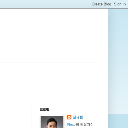
프로필
전규현
Plexo
의 창립자이