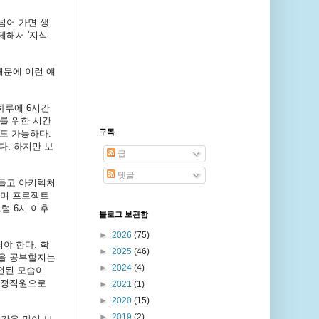
넘어
가면
생
제해서
'
지식
때문에
이런
얘
하루에
6
시간
를
위한
시간
구독
도
가능하다
.
다
.
하지만
보
글
댓글
들고
아키텍처
며
프로젝트
그럼
6
시
이후
블로그 보관함
►
2026
(75)
혀야
한다
.
학
►
2025
(46)
을
공부할지는
►
2024
(4)
전된
모습이
정직원으로
►
2021
(1)
►
2020
(15)
►
2019
(2)