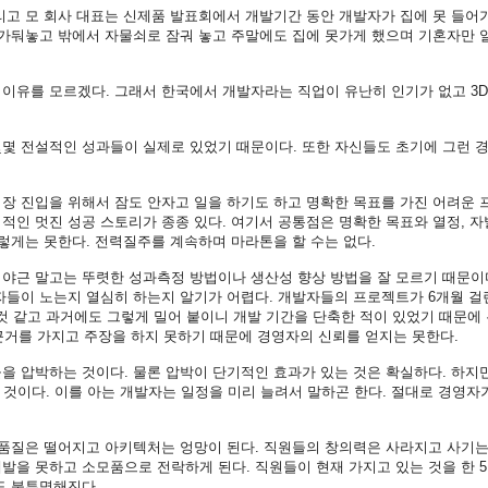
리고
모
회사
대표는
신제품
발표회에서
개발기간
동안
개발자가
집에
못
들어
가둬놓고
밖에서
자물쇠로
잠궈
놓고
주말에도
집에
못가게
했으며
기혼자만
이유를
모르겠다
.
그래서
한국에서
개발자라는
직업이
유난히
인기가
없고
3
몇몇
전설적인
성과들이
실제로
있었기
때문이다
.
또한
자신들도
초기에
그런
시장
진입을
위해서
잠도
안자고
일을
하기도
하고
명확한
목표를
가진
어려운
적적인
멋진
성공
스토리가
종종
있다
.
여기서
공통점은
명확한
목표와
열정
,
자
렇게는
못한다
.
전력질주를
계속하며
마라톤을
할
수는
없다
.
야근
말고는
뚜렷한
성과측정
방법이나
생산성
향상
방법을
잘
모르기
때문이
자들이
노는지
열심히
하는지
알기가
어렵다
.
개발자들의
프로젝트가
6
개월
걸
것
같고
과거에도
그렇게
밀어
붙이니
개발
기간을
단축한
적이
있었기
때문에
근거를
가지고
주장을
하지
못하기
때문에
경영자의
신뢰를
얻지는
못한다
.
들을
압박하는
것이다
.
물론
압박이
단기적인
효과가
있는
것은
확실하다
.
하지
것이다
.
이를
아는
개발자는
일정을
미리
늘려서
말하곤
한다
.
절대로
경영자
품질은
떨어지고
아키텍처는
엉망이
된다
.
직원들의
창의력은
사라지고
사기
계발을
못하고
소모품으로
전락하게
된다
.
직원들이
현재
가지고
있는
것을
한
5
도
불투명해진다
.