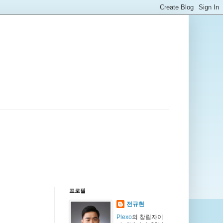
프로필
전규현
Plexo
의 창립자이