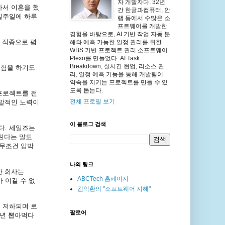
자 개발자다. 32년
가서
이혼을
했
간 한글과컴퓨터, 안
일주일에
하루
랩 등에서 수많은 소
프트웨어를 개발한
경험을 바탕으로, AI 기반 작업 자동 분
D
직종으로
폄
해와 예측 가능한 일정 관리를 위한
WBS 기반 프로젝트 관리 소프트웨어
Plexo를 만들었다. AI Task
Breakdown, 실시간 협업, 리소스 관
경험을
하기도
리, 일정 예측 기능을 통해 개발팀이
약속을 지키는 프로젝트를 만들 수 있
도록 돕는다.
프로젝트를
전
전체 프로필 보기
발적인
노력이
이 블로그 검색
다
.
세일즈는
린다는
말도
무조건
압박
나의 링크
만
회사는
ABCTech 홈페이지
가
이길
수
없
김익환의 "소프트웨어 지혜"
는
저하되며
로
팔로어
년
뽑아먹다