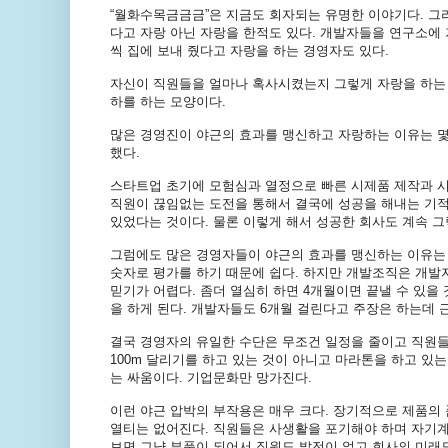
“
월화수목금금금
”
은
지금도
회자되는
유명한
이야기다
.
그
다고
자랑
아닌
자랑을
한적도
있다
.
개발자들을
연구소에
씩
집에
보내
줬다고
자랑을
하는
경영자도
있다
.
자신이
직원들을
얼마나
혹사시켰는지
그렇게
자랑을
하는
하를
하는
모양이다
.
많은
경영진이
야근의
효과를
맹신하고
자랑하는
이유는
했다
.
스타트업
초기에
모험심과
열정으로
빠른
시제품
제작과
직원이
끊임없는
도전을
통해서
결국에
성공을
해내는
기
있었다는
것이다
.
물론
이렇게
해서
성공한
회사도
계속
그
그럼에도
많은
경영자들이
야근의
효과를
맹신하는
이유는
숫자로
평가를
하기
때문에
쉽다
.
하지만
개발조직은
개발
믿기가
어렵다
.
좀더
열심히
하면
4
개월이면
끝낼
수
있을
을
하게
된다
.
개발자들도
6
개월
걸린다고
주장은
하는데
결국
경영자의
유일한
수단은
무조건
일정을
줄이고
직원
100m
달리기를
하고
있는
것이
아니고
마라톤을
하고
있는
는
싸움이다
.
기업문화만
망가진다
.
이런
야근
압박의
부작용은
매우
크다
.
장기적으로
제품의
열티는
없어진다
.
직원들은
사생활을
포기해야
하며
자기
보면
그냥
부품이
되어서
직원도
발전이
없고
회사의
미래