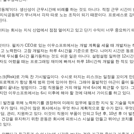
공동체
'
이다
.
생산성이
근무시간에
비례를
하는
것도
아니다
.
적정
근무
시간이
지식공동체
'
가
무너져서
각자
따로
노는
조직이
되기
때문이다
.
프로세스로
강
진다
.
버티는
회사는
지식
산업에서
점점
멀어지고
있고
단기
수익이
너무
중요하기
것이다
.
필자가
CEO
로
있는
이우소프트에서는
개발
계획을
세울
때
개발자는
려고
노력한다
.
고참
개발자는
하루
4
시간을
기준으로
한다
.
나머지
시간은
동료
루에
두뇌를
6
시간
풀가동하는
것도
쉬운
일은
아니다
.
설렁설렁
일하면
12
시간
자도
어렸을
때는
프로그래밍
재미에
빠져서
하루
18
시간씩
개발을
한
적도
있
스크
(Risk)
로
가득
찬
가시밭길이다
.
수시로
터지는
리스크는
일정을
꼬이게
만
프로젝트가
항상
통제
범위
안에
있어야
한다
.
그래야
돌발적인
야근이
줄어
들
빨리
끝내는
방법이다
.
그럼
직원들은
거의
매일
저녁
6
시에
퇴근할
수
있다
.
지만
이우소프트에서는
6
시
이후에
해야
할
것에
대해서
가이드를
하고
있다
.
기
발전을
위해
노력하기를
권장하며
미래의
업무에
필요한
지식
및
기술을
익
경우가
많다
.
야근이
많은
회사에서는
무엇
하나
계획적으로
할
수가
없다
.
무엇
상담
,
관리
,
지원하고
있다
.
이것이
직원이
부품이
안되고
5
년
후
, 10
년
후
더
발
.
건강을
유지하기
위한
운동은
회사에
피트니스
시설을
만들고
뛰어난
코치를
고
있다
.