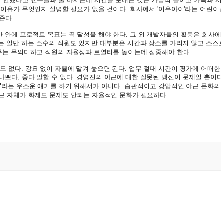
을
안했다고
친구들과
술
마시는데
시간을
보내는
것은
가급적
줄이고
가족과
이유가
무엇인지
설명할
필요가
없을
것이다
.
회사에서
'
이우아이
'
라는
어린이
준다
.
간
안에
프로젝트
목표는
꼭
달성을
해야
한다
.
그
외
개발자들의
활동은
회사에
는
일만
하는
소수의
직원도
있지만
대부분은
시간과
장소를
가리지
않고
스스
무는
무의미하고
직원의
자율성과
로열티를
높이는데
집중해야
한다
.
도
없다
.
강요
없이
자율에
맡겨
놓으면
된다
.
업무
절대
시간이
평가에
어떠한
나쁘다
,
좋다
말할
수
없다
.
경영진의
야근에
대한
잘못된
맹신이
문제일
뿐이
"
라는
우스운
얘기를
하기
위해서가
아니다
.
습관적이고
강압적인
야근
문화의
근
자체가
화제도
문제도
안되는
자율적인
문화가
필요하다
.