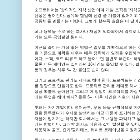
소프트웨어는
'
창의적인
지식
산업
'
이며
개발
조직은
'
지식
산성은
떨어진다
.
공유와
협업에
신경
쓸
겨를이
없어지고
'
공동체
'
를
만들기는
어렵다
.
그렇게
할수록
효율은
더
떨어
SI
나
용역을
주로
하는
회사나
재정이
악화되어서
억지로
기는
모두
공염불일
뿐이다
.
야근을
줄이는
가장
좋은
방법은
업무를
계획적으로
하는
을
기준으로
계획을
세우며
매우
정확하게
일정을
수립하
이다
.
스펙
,
코드
리뷰도
하고
물어보면
답변도
해준다
.
하
물론
너무
재미있는
일이라면
18
시간도
몰입할
수
있다
.
필
통의
경우는
하루
6
시간
몰입도
쉽지
않다
.
그리고
프로젝트
관리도
제대로
해야
한다
.
프로젝트는
리
를
엉망으로
만들기도
한다
.
프로젝트
관리를
제대로
해서
성공
확률도
높아진다
.
그리고
이
방법이
프로젝트를
가장
에는
무엇을
해야
하나
?
물론
6
시
이후
시간은
직원의
자유
첫째는
자기계발이다
.
영어공부
,
운동
등을
규칙적으로
자
원을
등록했다가
수시로
발생하는
야근
때문에
포기하는
자율에
맡기기는
하지만
회사에서는
그
내용을
파악하고
되는
방법이다
.
그래야
회사도
직원과
같이
발전할
수
있다
채용하여
골프
,
요가
/
필라테스
,
웨이트
트레이닝을
지원하