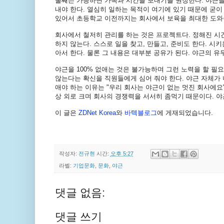
둘째는
가능하면
가족과
시간을
보내기를
권장한다
.
야근
내야
한다
.
열심히
일하는
목적이
여기에
있기
때문에
굳이
있어서
초등학교
이전까지는
회사에서
보육을
최대한
도와
회사에서
철저히
관리를
하는
것은
프로젝트다
.
정해진
시
하지
않는다
.
스스로
일을
찾고
,
만들고
,
준비도
한다
.
시키
아서
한다
.
물론
그
내용은
대부분
공유가
된다
.
야근의
유
야근을
100%
없애는
것은
불가능하며
그런
노력을
할
필요
않는다는
확신을
직원들에게
심어
줘야
한다
.
야근
자체가
애야
하는
이유는
"
우리
회사는
야근이
없는
멋진
회사에요
상
외로
크며
회사의
경쟁력을
서서히
좀먹기
때문이다
.
야
이
글은
ZDNet Korea
와
바텍블로그
에
게재되었습니다
.
작성자:
전규현
시간:
오후 5:27
라벨:
기업문화
,
문화
,
야근
댓글 없음:
댓글 쓰기