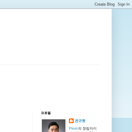
프로필
전규현
Plexo
의 창립자이