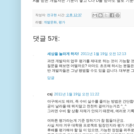
A를 받은 개발자는 기분이 좋고 C나 D를 받아도 별로 기
작성자:
전규현
시간:
오후 12:37
라벨:
개발문화
,
평가
댓글 5개:
세상을 놀라게 하자!
2011년 1월 19일 오전 12:13
과연 개발자의 업무 평가를 제대로 하는 것이 가능할 
질문을 해보면 어떨까요? 아마도 초조해 하시는 분들은
반 개발자들은 그냥 평범할 수도 있을 겁니다. 대부분 그
답글
csj
2011년 1월 19일 오전 11:22
야구에서도 에러, 즉 수비 실수를 줄이는 방법은 간단합
공이 날라올 때 뛰지말고 천천히 걸어가는거죠 ^_^
그러면 수비 할 상황 자체가 안되기 때문에, 에러로 기
여하튼 평가라는게 기준 정하기가 참 힘들더군요.
사실 저야 겨우 대학원 프로젝트 팀장인지라 평가 기준
후배를 평가해야 할 일 이 있으면, 가능한 장점을 위주