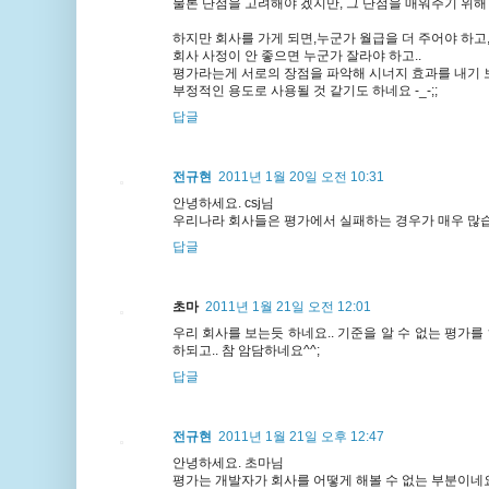
물론 단점을 고려해야 겠지만, 그 단점을 매워주기 위해
하지만 회사를 가게 되면,누군가 월급을 더 주어야 하고
회사 사정이 안 좋으면 누군가 잘라야 하고..
평가라는게 서로의 장점을 파악해 시너지 효과를 내기 
부정적인 용도로 사용될 것 같기도 하네요 -_-;;
답글
전규현
2011년 1월 20일 오전 10:31
안녕하세요. csj님
우리나라 회사들은 평가에서 실패하는 경우가 매우 많습
답글
초마
2011년 1월 21일 오전 12:01
우리 회사를 보는듯 하네요.. 기준을 알 수 없는 평가
하되고.. 참 암담하네요^^;
답글
전규현
2011년 1월 21일 오후 12:47
안녕하세요. 초마님
평가는 개발자가 회사를 어떻게 해볼 수 없는 부분이네요