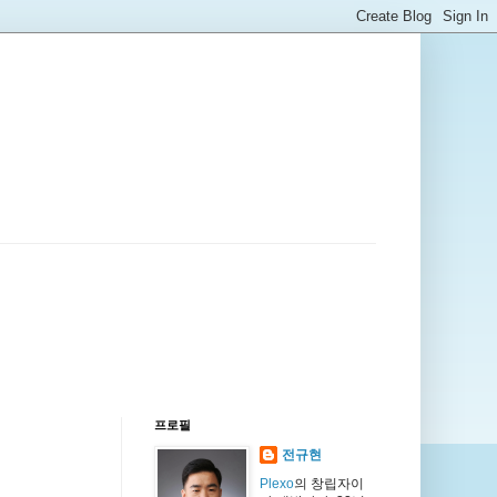
프로필
전규현
Plexo
의 창립자이