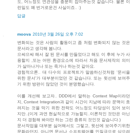
도, 어느정도 연관성을 충분히 잡아주는것 같습니다. 물론 이
런일도 꽤 번거로운건 사실이죠.. :)
답글
moova
2010년 3월 26일 오후 7:02
변화되는 것은 사람의 활동이고 좀 처럼 변화되지 않는 것은
문서라고 생각해 봅니다.
으쌰으쌰 해서 잘 된 문서를 만들었다고 해도 이 후에 누가 사
용할지 ,또는 어떤 환경요소에 따라서 처음 문서제작의 의미
가 살아나거나 또는 죽거나 하는것 같아요.
경험적으론.. 대 다수의 프로젝트가 말씀하신것처럼 '문서을
위한 문서'가 대부분이었던 것 같습니다. 또는 윗선에 보여주
기 위한 방편이 많았던 것이 분명했습니다.
이를 개선해 보고자.. DDD에서 말하는 Context Map이라던
지, Context Integration과 같이 시간이 지남에 따라 문맥이 흐
려지는 것을 막기 위한 전략도 어느정도 타당성이 있어 보이
지만..(이게 과연 현실적으로 가능할지..이론적인 것만은 아닌
지 더 경험해 봐야만 하는 그런 종류의 것인것 같습니다.)
문서작업을 대부분 싫어해서도 그렇고, 윗선에 보여주기위한
문화라던지, 아니면 문서나 소프트웨어를 인질극으로 삼으려