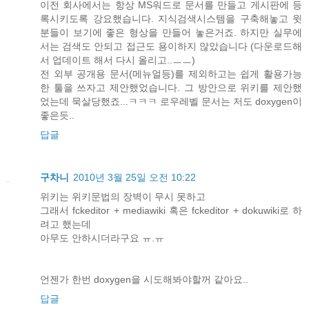
이전 회사에서는 항상 MS워드로 문서를 만들고 게시판에 등
록시키도록 강요했습니다. 지식검색시스템을 구축해놓고 윗
분들이 보기에 좋은 형상을 만들어 놓은거죠. 하지만 실무에
서는 검색도 안되고 접근도 용이하지 않았습니다 (다운로드해
서 업데이트 해서 다시 올리고..ㅡㅡ)
전 외부 공개용 문서(메뉴얼등)를 제외하고는 쉽게 활용가능
한 툴을 쓰자고 제안했었습니다. 그 방안으로 위키를 제안했
었는데 묵살당했죠...ㅋㅋㅋ 로우레벨 문서는 저도 doxygen이
좋은듯..
답글
구차니
2010년 3월 25일 오전 10:22
위키는 위키문법의 장벽이 무시 못하고
그래서 fckeditor + mediawiki 혹은 fckeditor + dokuwiki로 하
려고 했는데
아무도 안하시더라구요 ㅠ.ㅠ
언젠가 한번 doxygen을 시도해봐야할꺼 같아요..
답글