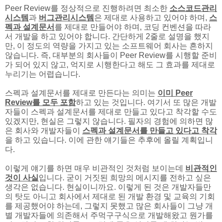
Peer Review를 정상적으로 진행하려면 최소한
소스코드관리
시스템
과
버그관리시스템
은 제대로 사용하고 있어야 하며,
스
펙과 설계문서
를 제대로 만들어야 하며, 코딩 컨벤션을 따라
서 개발을 하고 있어야 합니다. 간단하게 2줄로 설명을 했지
만, 이 정도의 역량을 가지고 있는 소프트웨어 회사는 흔하지
않습니다. 즉, 대부분의 회사들이 Peer Review를 시행할 준비
가 되어 있지 않고, 억지로 시행한다고 해도 그 효과를 제대로
누리기는 어렵습니다.
스펙과 설계문서를 제대로 만든다는 의미는
이미 Peer
Review를 모두 포함
하고 있는 것입니다. 여기서 또 많은 개발
자들이 스펙과 설계문서를 제대로 만들고 있다고 착각할 수도
있겠지만, 현실은 그렇지 않습니다. 필자의 경험에 의하면 많
은 회사와 개발자들이
스펙과 설계문서를 만들고 있다고 착각
을 하고 있습니다. 이에 관한 얘기들은 추후에 올릴 계획입니
다.
이렇게 얘기를 하면 매우 비관적인 것처럼 보이는데
비관적인
것이 사실
입니다. 굳이 거짓된 희망의 메시지를 전하고 싶은
생각은 없습니다. 현실이니까요. 이렇게 된 것은 개발자들만
의 탓도 아니고 회사에서 제대로 된 개발 환경 및 교육의 기회
를 제공했어야 하는데, 그렇지 못했고 많은 회사들이 그냥 개
별 개발자들에 의존해서 주먹구구식으로 개발해왔고 뭔가를