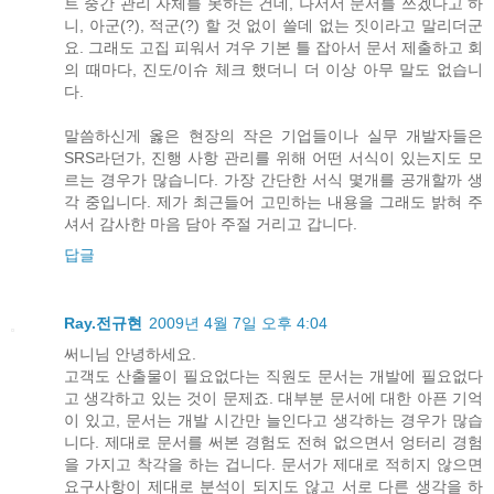
트 중간 관리 자체를 못하는 건데, 나서서 문서를 쓰겠다고 하
니, 아군(?), 적군(?) 할 것 없이 쓸데 없는 짓이라고 말리더군
요. 그래도 고집 피워서 겨우 기본 틀 잡아서 문서 제출하고 회
의 때마다, 진도/이슈 체크 했더니 더 이상 아무 말도 없습니
다.
말씀하신게 옳은 현장의 작은 기업들이나 실무 개발자들은
SRS라던가, 진행 사항 관리를 위해 어떤 서식이 있는지도 모
르는 경우가 많습니다. 가장 간단한 서식 몇개를 공개할까 생
각 중입니다. 제가 최근들어 고민하는 내용을 그래도 밝혀 주
셔서 감사한 마음 담아 주절 거리고 갑니다.
답글
Ray.전규현
2009년 4월 7일 오후 4:04
써니님 안녕하세요.
고객도 산출물이 필요없다는 직원도 문서는 개발에 필요없다
고 생각하고 있는 것이 문제죠. 대부분 문서에 대한 아픈 기억
이 있고, 문서는 개발 시간만 늘인다고 생각하는 경우가 많습
니다. 제대로 문서를 써본 경험도 전혀 없으면서 엉터리 경험
을 가지고 착각을 하는 겁니다. 문서가 제대로 적히지 않으면
요구사항이 제대로 분석이 되지도 않고 서로 다른 생각을 하