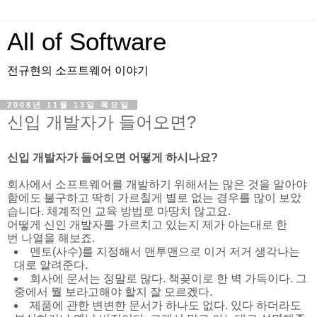
All of Software
전규현의 소프트웨어 이야기
2008년 11월 13일 목요일
신입 개발자가 들어오면?
신입
개발자가
들어오면
어떻게
하시나요
?
회사에서 소프트웨어를 개발하기 위해서는 많은 것을 알아야
함에도 불구하고
딱히
가르칠게
별로
없는
경우를
많이
보았
습니다
. 체계적인 교육 방법로 마땅치 않고요.
어떻게 신인 개발자를 가르치고 있는지 제가 아는대로
한
번
나열을
해보죠
.
멘토(사수)를 지정해서 맨투맨으로 이거 저거 생각나는
대로 알려준다.
회사에 문서는 정말로 많다. 책꽂이로 한 벽 가득이다. 그
중에서 뭘 보라고해야 할지 잘 모르겠다.
제품에 관한 변변한 문서가 하나도 없다. 있다 하더라도