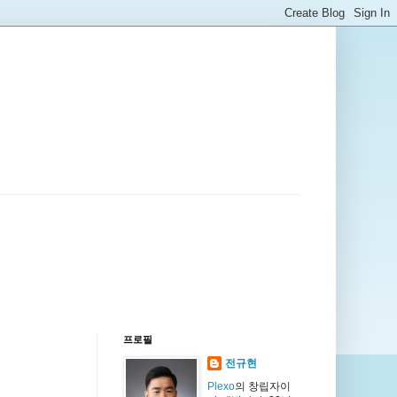
프로필
전규현
Plexo
의 창립자이