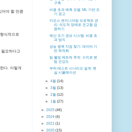
구축
비용 초과 예측 모델: ML 기반 조
있어야 할 만큼
기 경고
카오스 엔지니어링 프로젝트 관
리: 의도적 장애로 견고함 검
증하기
고 형식적으로
예산 조기 경보 시스템: 비용 초
과 방지
성능 병목 지점 찾기: 데이터 기
반 최적화
에 필요하다고
팀 웰빙 메트릭 추적: 수치로 본
팀 건강도
한다. 이렇게
부하 테스트 시나리오 설계: 현
실 시뮬레이션
►
4월
(14)
►
3월
(13)
►
2월
(12)
►
1월
(27)
►
2025
(46)
►
2024
(4)
►
2021
(1)
►
2020
(15)