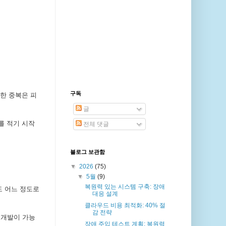
구독
한 중복은 피
글
를 적기 시작
전체 댓글
블로그 보관함
▼
2026
(75)
▼
5월
(9)
복원력 있는 시스템 구축: 장애
도 어느 정도로
대응 설계
클라우드 비용 최적화: 40% 절
감 전략
 개발이 가능
장애 주입 테스트 계획: 복원력