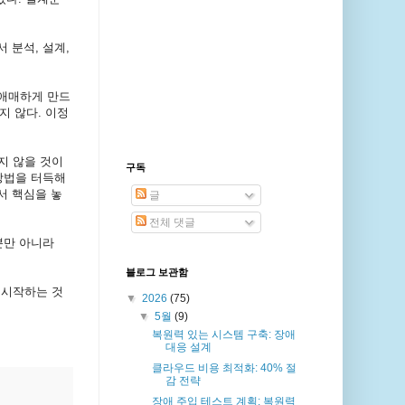
 분석, 설계,
 애매하게 만드
지 않다. 이정
지 않을 것이
구독
방법을 터득해
서 핵심을 놓
글
전체 댓글
뿐만 아니라
블로그 보관함
 시작하는 것
▼
2026
(75)
▼
5월
(9)
복원력 있는 시스템 구축: 장애
대응 설계
클라우드 비용 최적화: 40% 절
감 전략
장애 주입 테스트 계획: 복원력