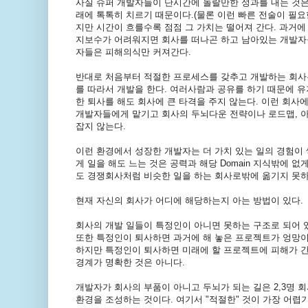
사실 슈퍼 개발자들이 단시간에 놀랄만한 성과를 내는 것은 
래에 톡톡히 치르기 때문이다.(물론 이런 빠른 전술이 필요
지만 시간이 흐를수록 점점 그 가치는 떨어져 간다. 과거
지보수가 어려워지면 회사를 떠나곤 하고 남아있는 개발자들
자들은 피해의식만 커져간다.
반대로 처음부터 적절한 프로세스를 갖추고 개발하는 회사
를 따라서 개발을 한다. 여러사람과 공유를 하기 때문에 유
한 퇴사를 해도 회사에 큰 타격을 주지 않는다. 이런 회
개발자들에게 맡기고 회사의 두뇌다운 전략이나 로드맵, 아키
잡지 않는다.
이런 환경에서 성장한 개발자는 더 가치 있는 일의 경험이 
게 일을 해도 느는 것은 공력과 해당 Domain 지식밖에 
도 경쟁회사처럼 비슷한 일을 하는 회사로밖에 옮기지 못하
현재 자신의 회사가 어디에 해당하는지 아는 방법이 있다.
회사의 개발 일들이 특정인이 아니면 못하는 구조로 되어 
또한 특정인이 퇴사하면 과거에 해 놓은 프로젝트가 엉망이
하지만 특정인이 퇴사하면 미래에 할 프로젝트에 피해가 간
경계가 명확한 것은 아니다.
개발자가 회사의 부품이 아니고 두뇌가 되는 길은 2,3명 
환경을 조성하는 것이다. 여기서 "적절한" 것이 가장 어렵