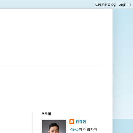
프로필
전규현
Plexo
의 창립자이