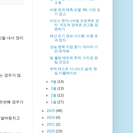
구축
비용 초과 예측 모델: ML 기반 조
기 경고
카오스 엔지니어링 프로젝트 관
리: 의도적 장애로 견고함 검
증하기
예산 조기 경보 시스템: 비용 초
간을 내서 정리
과 방지
성능 병목 지점 찾기: 데이터 기
반 최적화
팀 웰빙 메트릭 추적: 수치로 본
팀 건강도
부하 테스트 시나리오 설계: 현
실 시뮬레이션
는 경우가 많
►
4월
(14)
►
3월
(13)
►
2월
(12)
 두번째 경우가
►
1월
(27)
►
2025
(46)
►
2024
(4)
 발버둥치고
►
2021
(1)
►
2020
(15)