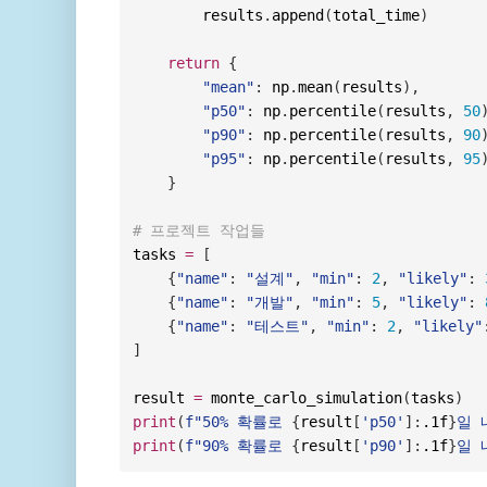
        results
.
append
(
total_time
)
return
{
"mean"
:
 np
.
mean
(
results
)
,
"p50"
:
 np
.
percentile
(
results
,
50
"p90"
:
 np
.
percentile
(
results
,
90
"p95"
:
 np
.
percentile
(
results
,
95
}
# 프로젝트 작업들
tasks 
=
[
{
"name"
:
"설계"
,
"min"
:
2
,
"likely"
:
{
"name"
:
"개발"
,
"min"
:
5
,
"likely"
:
{
"name"
:
"테스트"
,
"min"
:
2
,
"likely"
]
result 
=
 monte_carlo_simulation
(
tasks
)
print
(
f"50% 확률로 
{
result
[
'p50'
]
:
.1f
}
일 
print
(
f"90% 확률로 
{
result
[
'p90'
]
:
.1f
}
일 