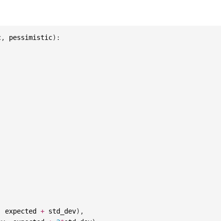
c
,
 pessimistic
)
:
,
 expected 
+
 std_dev
)
,