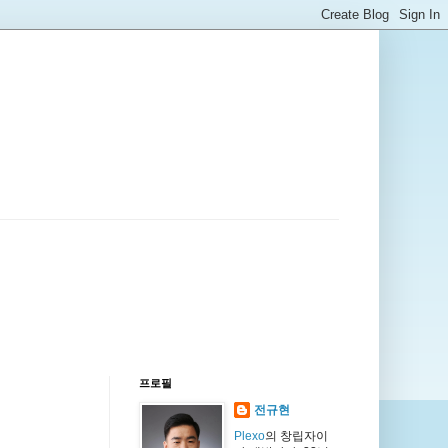
프로필
전규현
Plexo
의 창립자이