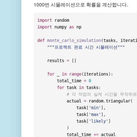
1000번 시뮬레이션으로 확률을 계산합니다.
import
import
 numpy 
as
 np

def
monte_carlo_simulation
(
tasks
,
 iterat
"""프로젝트 완료 시간 시뮬레이션"""
    results 
=
[
]
for
 _ 
in
range
(
iterations
)
:
        total_time 
=
0
for
 task 
in
 tasks
:
# 각 작업의 실제 시간을 무작위
            actual 
=
 random
.
triangular
(
                task
[
'min'
]
,
                task
[
'max'
]
,
                task
[
'likely'
]
)
            total_time 
+=
 actual
