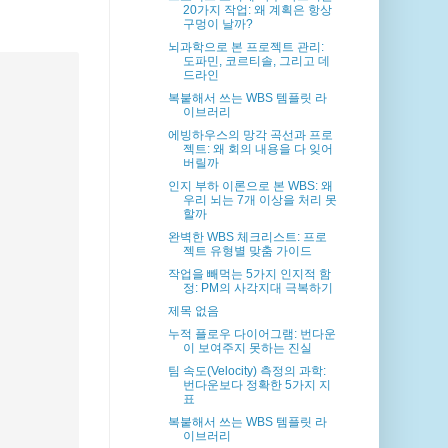
20가지 작업: 왜 계획은 항상
구멍이 날까?
뇌과학으로 본 프로젝트 관리:
도파민, 코르티솔, 그리고 데
드라인
복붙해서 쓰는 WBS 템플릿 라
이브러리
에빙하우스의 망각 곡선과 프로
젝트: 왜 회의 내용을 다 잊어
버릴까
인지 부하 이론으로 본 WBS: 왜
우리 뇌는 7개 이상을 처리 못
할까
완벽한 WBS 체크리스트: 프로
젝트 유형별 맞춤 가이드
작업을 빼먹는 5가지 인지적 함
정: PM의 사각지대 극복하기
제목 없음
누적 플로우 다이어그램: 번다운
이 보여주지 못하는 진실
팀 속도(Velocity) 측정의 과학:
번다운보다 정확한 5가지 지
표
복붙해서 쓰는 WBS 템플릿 라
이브러리