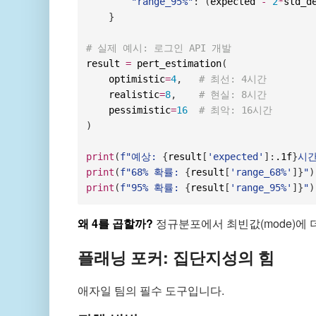
"range_95%"
:
(
expected 
-
2
*
std_d
}
# 실제 예시: 로그인 API 개발
result 
=
 pert_estimation
(
    optimistic
=
4
,
# 최선: 4시간
    realistic
=
8
,
# 현실: 8시간
    pessimistic
=
16
# 최악: 16시간
)
print
(
f"예상: 
{
result
[
'expected'
]
:
.1f
}
시간
print
(
f"68% 확률: 
{
result
[
'range_68%'
]
}
"
)
print
(
f"95% 확률: 
{
result
[
'range_95%'
]
}
"
)
왜 4를 곱할까?
정규분포에서 최빈값(mode)에 
플래닝 포커: 집단지성의 힘
애자일 팀의 필수 도구입니다.