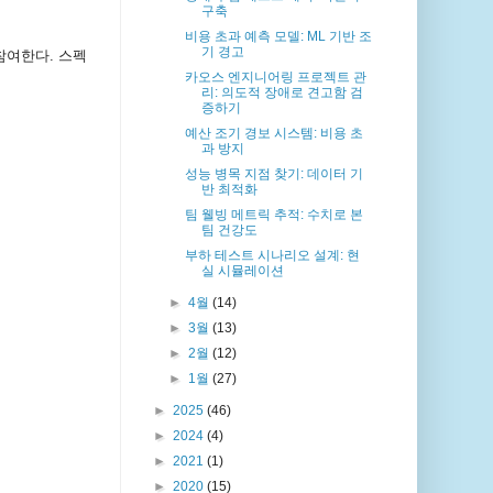
구축
비용 초과 예측 모델: ML 기반 조
기 경고
참여한다. 스펙
.
카오스 엔지니어링 프로젝트 관
리: 의도적 장애로 견고함 검
증하기
예산 조기 경보 시스템: 비용 초
과 방지
성능 병목 지점 찾기: 데이터 기
반 최적화
팀 웰빙 메트릭 추적: 수치로 본
팀 건강도
부하 테스트 시나리오 설계: 현
실 시뮬레이션
►
4월
(14)
►
3월
(13)
►
2월
(12)
►
1월
(27)
►
2025
(46)
►
2024
(4)
►
2021
(1)
►
2020
(15)