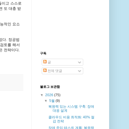
들이고 스스로
 또 대충 받
기능적인 요소
없다. 정공법
 검토를 해서
은 전략이다.
구독
글
전체 댓글
블로그 보관함
▼
2026
(75)
▼
5월
(9)
복원력 있는 시스템 구축: 장애
대응 설계
클라우드 비용 최적화: 40% 절
감 전략
장애 주입 테스트 계획: 복원력