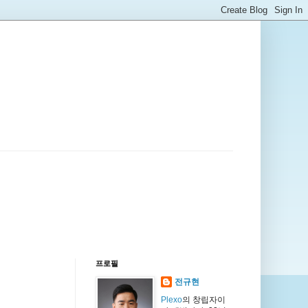
프로필
전규현
Plexo
의 창립자이