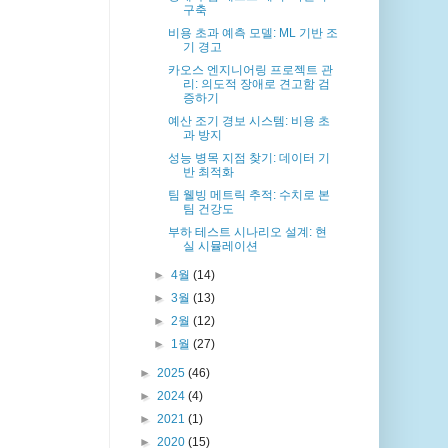
구축
비용 초과 예측 모델: ML 기반 조
기 경고
카오스 엔지니어링 프로젝트 관
리: 의도적 장애로 견고함 검
증하기
예산 조기 경보 시스템: 비용 초
과 방지
성능 병목 지점 찾기: 데이터 기
반 최적화
팀 웰빙 메트릭 추적: 수치로 본
팀 건강도
부하 테스트 시나리오 설계: 현
실 시뮬레이션
►
4월
(14)
►
3월
(13)
►
2월
(12)
►
1월
(27)
►
2025
(46)
►
2024
(4)
►
2021
(1)
►
2020
(15)