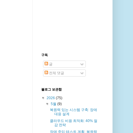
구독
글
전체 댓글
블로그 보관함
▼
2026
(75)
▼
5월
(9)
복원력 있는 시스템 구축: 장애
대응 설계
클라우드 비용 최적화: 40% 절
감 전략
장애 주입 테스트 계획: 복원력