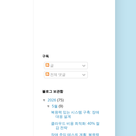
구독
글
전체 댓글
블로그 보관함
▼
2026
(75)
▼
5월
(9)
복원력 있는 시스템 구축: 장애
대응 설계
클라우드 비용 최적화: 40% 절
감 전략
장애 주입 테스트 계획: 복원력