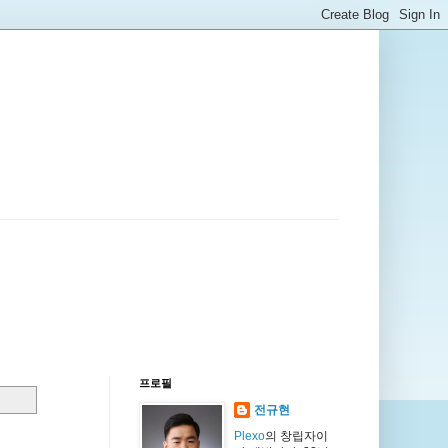
프로필
전규현
Plexo
의 창립자이