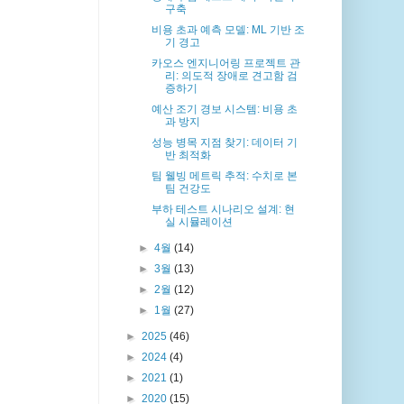
구축
비용 초과 예측 모델: ML 기반 조
기 경고
카오스 엔지니어링 프로젝트 관
리: 의도적 장애로 견고함 검
증하기
예산 조기 경보 시스템: 비용 초
과 방지
성능 병목 지점 찾기: 데이터 기
반 최적화
팀 웰빙 메트릭 추적: 수치로 본
팀 건강도
부하 테스트 시나리오 설계: 현
실 시뮬레이션
►
4월
(14)
►
3월
(13)
►
2월
(12)
►
1월
(27)
►
2025
(46)
►
2024
(4)
►
2021
(1)
►
2020
(15)