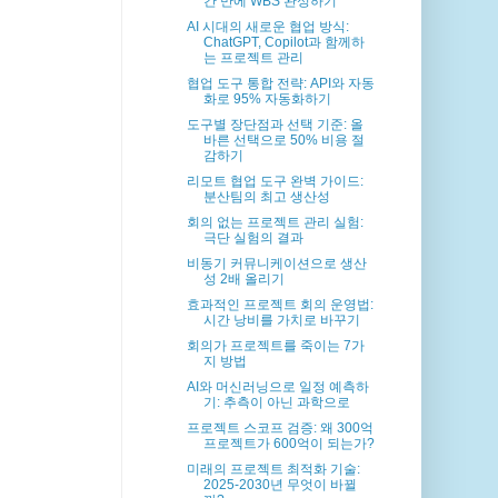
간 만에 WBS 완성하기
AI 시대의 새로운 협업 방식:
ChatGPT, Copilot과 함께하
는 프로젝트 관리
협업 도구 통합 전략: API와 자동
화로 95% 자동화하기
도구별 장단점과 선택 기준: 올
바른 선택으로 50% 비용 절
감하기
리모트 협업 도구 완벽 가이드:
분산팀의 최고 생산성
회의 없는 프로젝트 관리 실험:
극단 실험의 결과
비동기 커뮤니케이션으로 생산
성 2배 올리기
효과적인 프로젝트 회의 운영법:
시간 낭비를 가치로 바꾸기
회의가 프로젝트를 죽이는 7가
지 방법
AI와 머신러닝으로 일정 예측하
기: 추측이 아닌 과학으로
프로젝트 스코프 검증: 왜 300억
프로젝트가 600억이 되는가?
미래의 프로젝트 최적화 기술:
2025-2030년 무엇이 바뀔