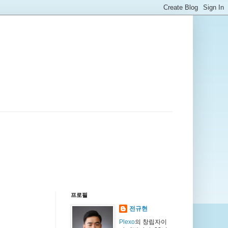
프로필
전규현
Plexo
의 창립자이