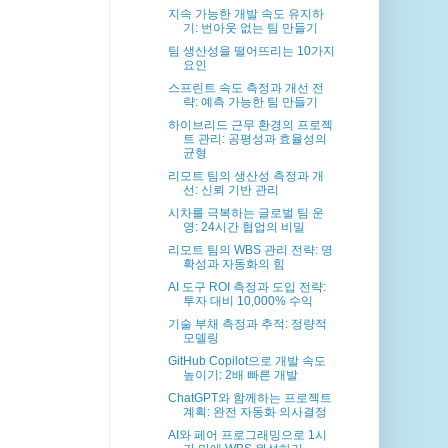
지속 가능한 개발 속도 유지하
기: 번아웃 없는 팀 만들기
팀 생산성을 떨어뜨리는 10가지
요인
스프린트 속도 측정과 개선 전
략: 예측 가능한 팀 만들기
하이브리드 근무 환경의 프로젝
트 관리: 공평성과 효율성의
균형
리모트 팀의 생산성 측정과 개
선: 신뢰 기반 관리
시차를 극복하는 글로벌 팀 운
영: 24시간 협업의 비밀
리모트 팀의 WBS 관리 전략: 명
확성과 자동화의 힘
AI 도구 ROI 측정과 도입 전략:
투자 대비 10,000% 수익
기술 부채 측정과 추적: 정량적
모델링
GitHub Copilot으로 개발 속도
높이기: 2배 빠른 개발
ChatGPT와 함께하는 프로젝트
계획: 완전 자동화 의사결정
AI와 페어 프로그래밍으로 1시