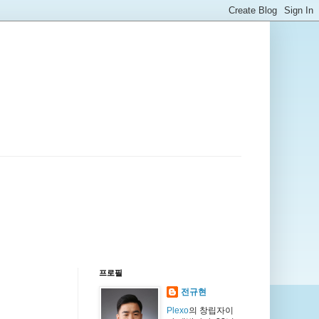
프로필
전규현
Plexo
의 창립자이