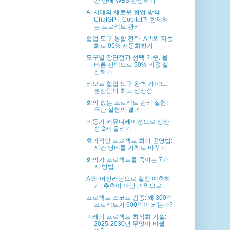
간 만에 WBS 완성하기
AI 시대의 새로운 협업 방식:
ChatGPT, Copilot과 함께하
는 프로젝트 관리
협업 도구 통합 전략: API와 자동
화로 95% 자동화하기
도구별 장단점과 선택 기준: 올
바른 선택으로 50% 비용 절
감하기
리모트 협업 도구 완벽 가이드:
분산팀의 최고 생산성
회의 없는 프로젝트 관리 실험:
극단 실험의 결과
비동기 커뮤니케이션으로 생산
성 2배 올리기
효과적인 프로젝트 회의 운영법:
시간 낭비를 가치로 바꾸기
회의가 프로젝트를 죽이는 7가
지 방법
AI와 머신러닝으로 일정 예측하
기: 추측이 아닌 과학으로
프로젝트 스코프 검증: 왜 300억
프로젝트가 600억이 되는가?
미래의 프로젝트 최적화 기술:
2025-2030년 무엇이 바뀔