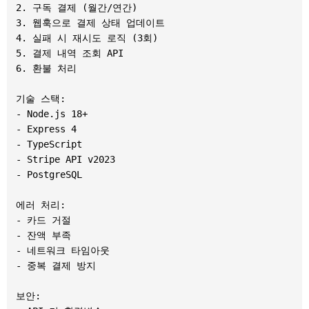
2. 구독 결제 (월간/연간)

3. 웹훅으로 결제 상태 업데이트

4. 실패 시 재시도 로직 (3회)

5. 결제 내역 조회 API

6. 환불 처리

기술 스택:

- Node.js 18+

- Express 4

- TypeScript

- Stripe API v2023

- PostgreSQL

에러 처리:

- 카드 거절

- 잔액 부족

- 네트워크 타임아웃

- 중복 결제 방지

보안:
